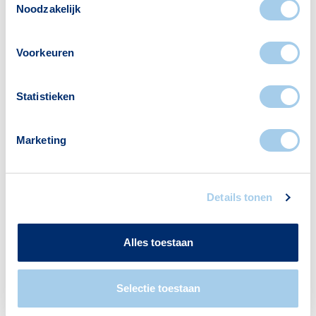
Nieuws
Noodzakelijk
De visie van Hypotheek Visie: de
verplichte
Voorkeuren
annuïteitenhypotheek
Statistieken
Marketing
Details tonen
Alles toestaan
Selectie toestaan