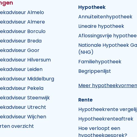
ingen
Hypotheek
ekadviseur Almelo
Annuïteitenhypotheek
ekadviseur Almere
Lineaire hypotheek
ekadviseur Borculo
Aflossingsvrije hypothee
ekadviseur Breda
Nationale Hypotheek Ga
ekadviseur Goor
(NHG)
ekadviseur Hilversum
Familiehypotheek
k Visie
heek Visie
n Hypotheek Visie
ekadviseur Leiden
Begrippenlijst
ekadviseur Middelburg
Meer hypotheekvorme
ekadviseur Pekela
ekadviseur Steenwijk
Rente
ekadviseur Utrecht
Hypotheekrente vergeli
ekadviseur Wijchen
Hypotheekrenteaftrek
rten overzicht
Hoe verloopt een
hypotheekgesprek?