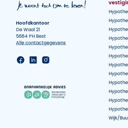
vestig
Hypothe
Hypothe
Hoofdkantoor
Hypothe
De Waal 21
5684 PH Best
Hypothe
Alle contactgegevens
Hypothe
Hypothe
Link naar de Facebook pagina van Hypothee
Link naar de LinkedIn pagina van Hypot
Link naar de Instagram pagina va
Hypothe
Hypothe
Hypothe
Hypothe
Hypothe
Hypothe
Wijk/Buu