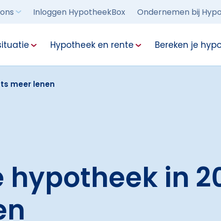
 ons
Inloggen HypotheekBox
Ondernemen bij Hypo
ituatie
Hypotheek en rente
Bereken je hyp
ets meer lenen
hypotheek in 20
en