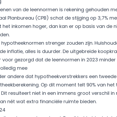
g
erekenen van de leennormen is rekening gehouden 
raal Planbureau (CPB) schat de stijging op 3,7% met
t het inkomen hoger, dan kan er op basis van de 
den.
 hypotheeknormen strenger zouden zijn. Huishou
de inflatie, alles is duurder. De uitgebreide koopkr
er voor gezorgd dat de leennormen in 2023 minder 
volledig mee
der andere dat hypotheekverstrekkers een tweede
heekberekening. Op dit moment telt 90% van het
. Dit resulteert niet in een immens groot verschil i
an nét wat extra financiële ruimte bieden.
024