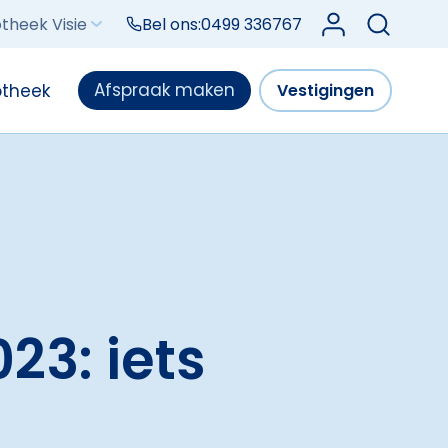
Log in bij Mijn V
theek Visie
Bel ons:
0499 336767
Afspraak maken
otheek
Vestigingen
23: iets