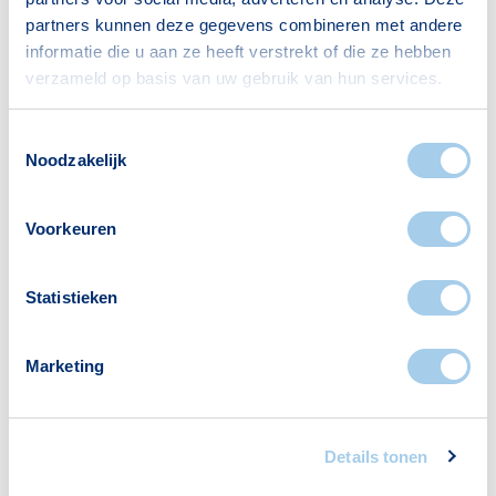
partners kunnen deze gegevens combineren met andere
informatie die u aan ze heeft verstrekt of die ze hebben
verzameld op basis van uw gebruik van hun services.
Toestemmingsselectie
Noodzakelijk
Voorkeuren
Statistieken
Nieuws
De visie van Hypotheek Visie: de
verplichte
Marketing
annuïteitenhypotheek
Details tonen