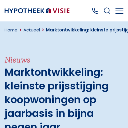
Terug naar home
Bel ons: 0499
Home
Actueel
Marktontwikkeling: kleinste prijsst
Nieuws
Marktontwikkeling:
kleinste prijsstijging
koopwoningen op
jaarbasis in bijna
negen jaar