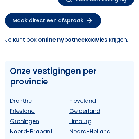
Maak direct een afspraak
Je kunt ook
online hypotheekadvies
krijgen.
Om deze inhoud te zien dient u marketing cookies te accepteren.
Klik hier
om te accepteren.
Onze vestigingen per
provincie
Drenthe
Flevoland
Friesland
Gelderland
Groningen
Limburg
Noord-Brabant
Noord-Holland