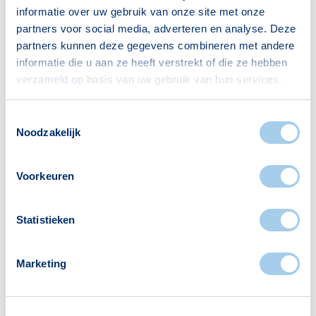
Leeuwarden
informatie over uw gebruik van onze site met onze
Leiden
partners voor social media, adverteren en analyse. Deze
partners kunnen deze gegevens combineren met andere
Lelystad
informatie die u aan ze heeft verstrekt of die ze hebben
verzameld op basis van uw gebruik van hun services.
Maastricht
Meppel
Toestemmingsselectie
Noodzakelijk
Middelburg
Midden Betuwe
Voorkeuren
Nijmegen
Oosterhout
Statistieken
Oss
Pekela
Marketing
Purmerend