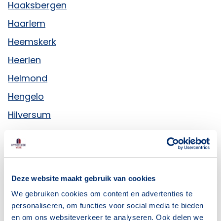
Haaksbergen
Haarlem
Heemskerk
Heerlen
Helmond
Hengelo
Hilversum
Hoogeveen
Hoorn
Hypotheekadvies in Hoofddorp
Deze website maakt gebruik van cookies
Hypotheekadvies in Rotterdam
We gebruiken cookies om content en advertenties te
Hypotheekadvies in Vlissingen
personaliseren, om functies voor social media te bieden
en om ons websiteverkeer te analyseren. Ook delen we